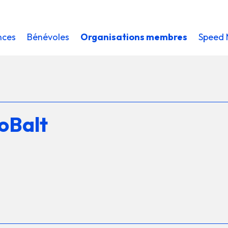
nces
Bénévoles
Organisations membres
Speed 
oBalt