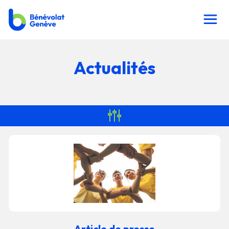
Actualités
Afficher/cacher
les
filtres
Article de presse