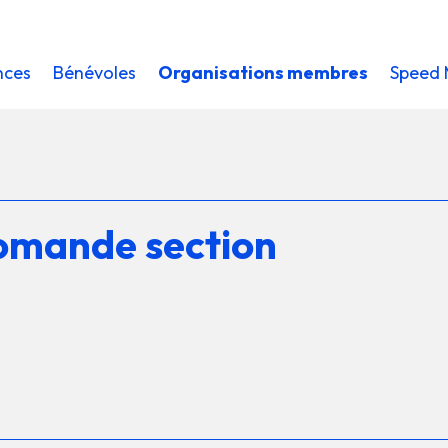
nces
Bénévoles
Organisations membres
Speed 
romande section