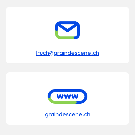
lruch@graindescene.ch
graindescene.ch