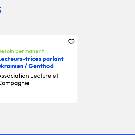
s
Besoin permanent
Lecteurs-trices parlant
ukrainien / Genthod
Association Lecture et
Compagnie